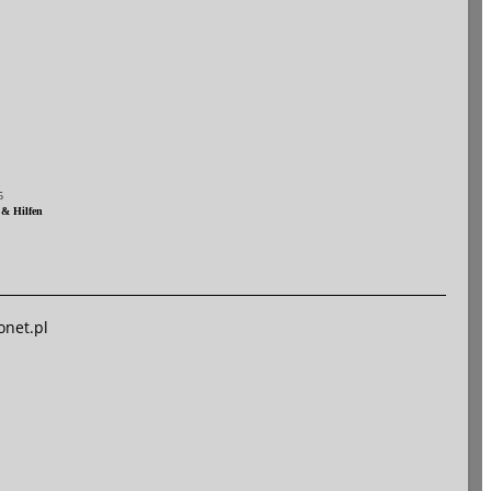
5
 & Hilfen
net.pl