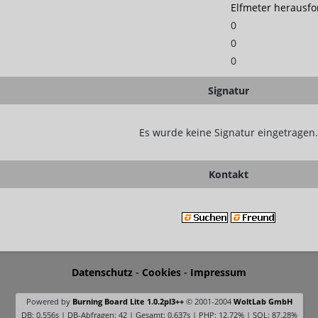
Elfmeter herausfo
0
0
0
Signatur
Es wurde keine Signatur eingetragen.
Kontakt
Datenschutz
-
Cookies
-
Impressum
Powered by
Burning Board Lite 1.0.2pl3++
© 2001-2004
WoltLab GmbH
DB: 0.556s | DB-Abfragen: 42 | Gesamt: 0.637s | PHP: 12.72% | SQL: 87.28%