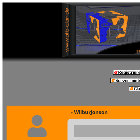
WilburJonson
»