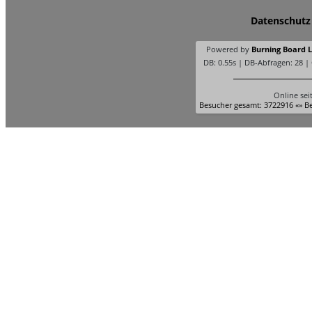
Datenschutz
Powered by
Burning Board Li
DB: 0.55s | DB-Abfragen: 28 |
Online sei
Besucher gesamt: 3722916 «» Be