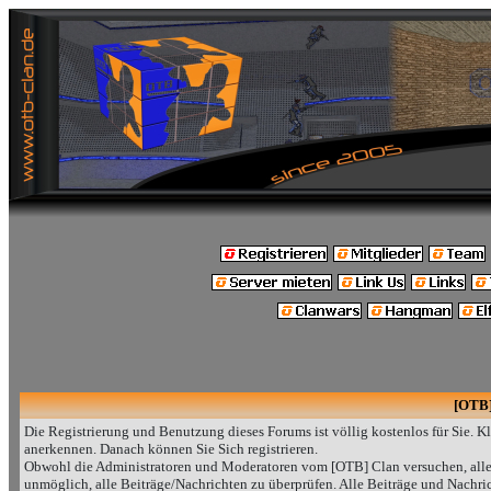
[OTB]
Die Registrierung und Benutzung dieses Forums ist völlig kostenlos für Sie. 
anerkennen. Danach können Sie Sich registrieren.
Obwohl die Administratoren und Moderatoren vom [OTB] Clan versuchen, alle 
unmöglich, alle Beiträge/Nachrichten zu überprüfen. Alle Beiträge und Nachr