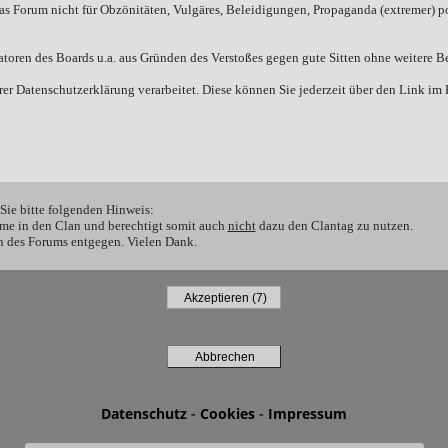
as Forum nicht für Obzönitäten, Vulgäres, Beleidigungen, Propaganda (extremer) po
oren des Boards u.a. aus Gründen des Verstoßes gegen gute Sitten ohne weitere Be
 Datenschutzerklärung verarbeitet. Diese können Sie jederzeit über den Link im F
Sie bitte folgenden Hinweis:
me in den Clan und berechtigt somit auch
nicht
dazu den Clantag zu nutzen.
 des Forums entgegen. Vielen Dank.
Datenschutz
-
Cookies
-
Impressum