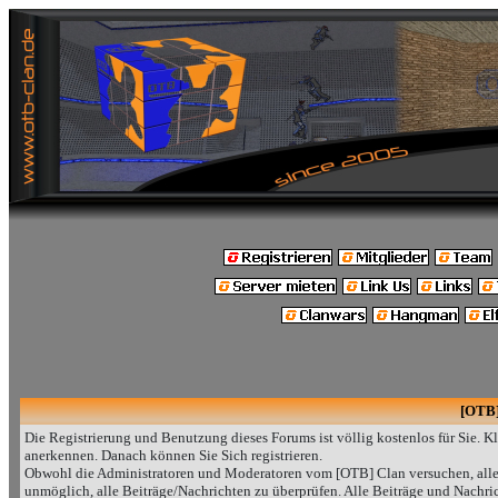
[OTB]
Die Registrierung und Benutzung dieses Forums ist völlig kostenlos für Sie. 
anerkennen. Danach können Sie Sich registrieren.
Obwohl die Administratoren und Moderatoren vom [OTB] Clan versuchen, alle 
unmöglich, alle Beiträge/Nachrichten zu überprüfen. Alle Beiträge und Nachr