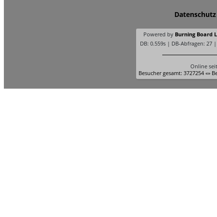
Datenschutz
Powered by
Burning Board Li
DB: 0.559s | DB-Abfragen: 27 
Online sei
Besucher gesamt: 3727254 «» Be