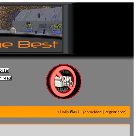
Gast
» Hallo
[
anmelden
|
registrieren
]