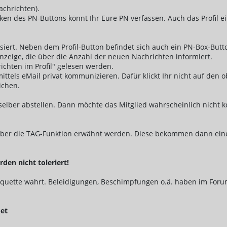
achrichten).
cken des PN-Buttons könnt Ihr Eure PN verfassen. Auch das Profil ei
iert. Neben dem Profil-Button befindet sich auch ein PN-Box-Butt
nzeige, die über die Anzahl der neuen Nachrichten informiert.
ichten im Profil" gelesen werden.
hr mittels eMail privat kommunizieren. Dafür klickt Ihr nicht auf d
ichen.
selber abstellen. Dann möchte das Mitglied wahrscheinlich nicht k
ag über die TAG-Funktion erwähnt werden. Diese bekommen dann ein
en nicht toleriert!
etiquette wahrt. Beleidigungen, Beschimpfungen o.ä. haben im Foru
det