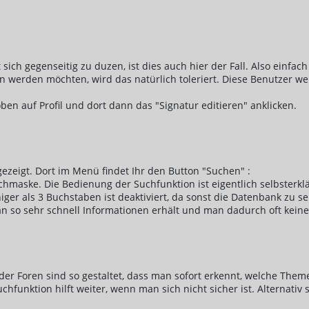
sich gegenseitig zu duzen, ist dies auch hier der Fall. Also einfach 
n werden möchten, wird das natürlich toleriert. Diese Benutzer w
en auf Profil und dort dann das "Signatur editieren" anklicken.
zeigt. Dort im Menü findet Ihr den Button "Suchen" :
chmaske. Die Bedienung der Suchfunktion ist eigentlich selbsterk
er als 3 Buchstaben ist deaktiviert, da sonst die Datenbank zu 
an so sehr schnell Informationen erhält und man dadurch oft kei
el der Foren sind so gestaltet, dass man sofort erkennt, welche Th
funktion hilft weiter, wenn man sich nicht sicher ist. Alternativ 