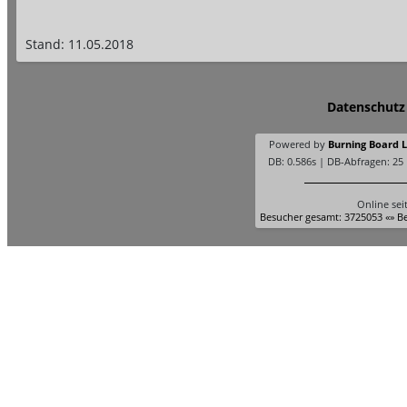
Stand: 11.05.2018
Datenschutz
Powered by
Burning Board Li
DB: 0.586s | DB-Abfragen: 25
Online sei
Besucher gesamt: 3725053 «» Be