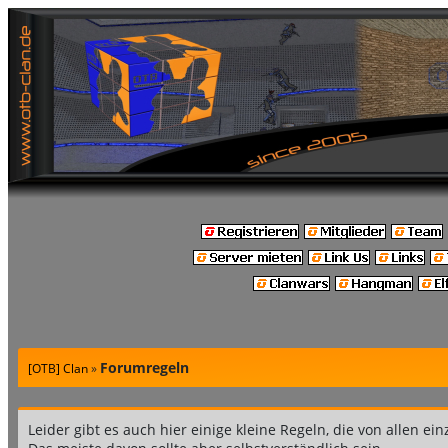
Forumregeln
[OTB] Clan
»
Leider gibt es auch hier einige kleine Regeln, die von allen ein