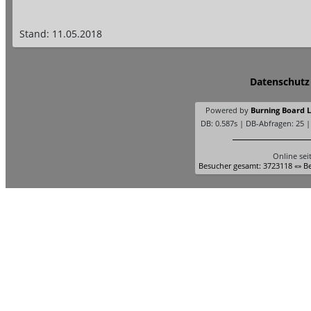
Stand: 11.05.2018
Datenschutz
Powered by
Burning Board Li
DB: 0.587s | DB-Abfragen: 25 
Online sei
Besucher gesamt: 3723118 «» Be