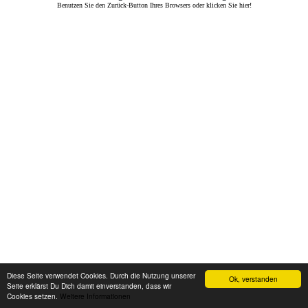
Benutzen Sie den Zurück-Button Ihres Browsers oder klicken Sie hier!
Diese Seite verwendet Cookies. Durch die Nutzung unserer
Ok, verstanden
Seite erklärst Du Dich damit einverstanden, dass wir
Cookies setzen.
Weitere Informationen