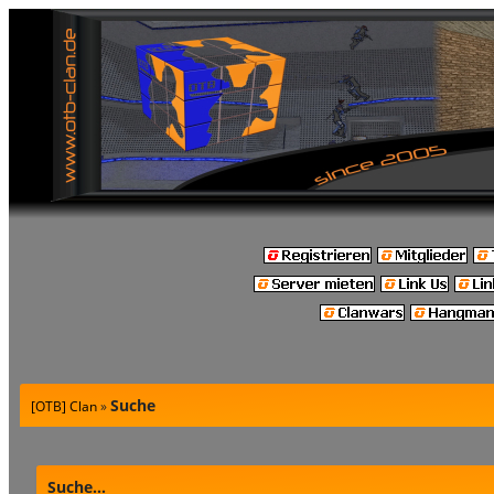
Suche
[OTB] Clan
»
Suche...