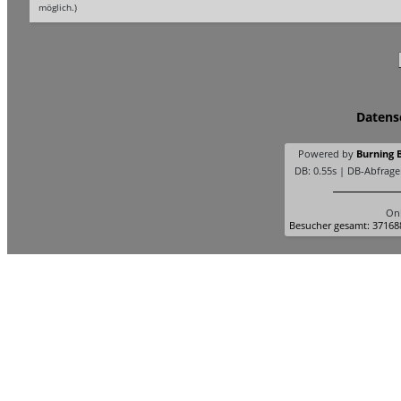
möglich.)
Datens
Powered by
Burning B
DB: 0.55s | DB-Abfrage
Onl
Besucher gesamt: 371688