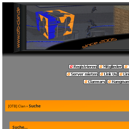
Suche
[OTB] Clan
»
Suche...