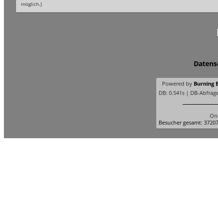
möglich.)
Datens
Powered by
Burning B
DB: 0.541s | DB-Abfrag
Onl
Besucher gesamt: 37207