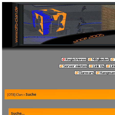
Suche
[OTB] Clan
»
Suche...