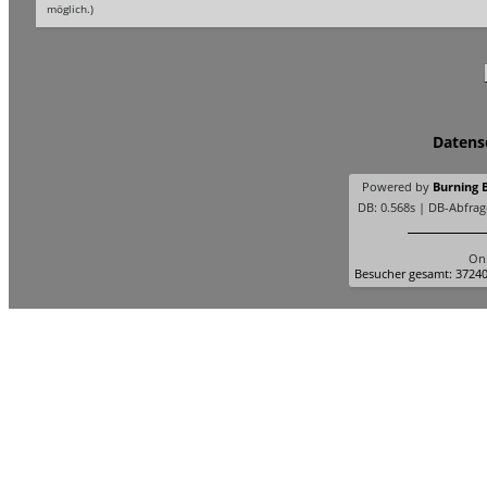
möglich.)
Datens
Powered by
Burning B
DB: 0.568s | DB-Abfrag
Onl
Besucher gesamt: 37240