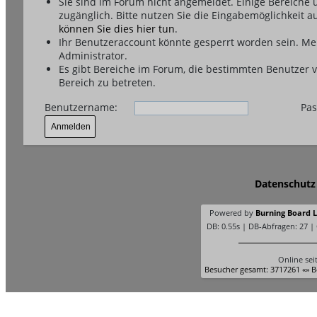
Sie sind im Forum nicht angemeldet. Einige Bereiche
zugänglich. Bitte nutzen Sie die Eingabemöglichkeit a
können Sie dies hier tun
.
Ihr Benutzeraccount könnte gesperrt worden sein. Me
Administrator.
Es gibt Bereiche im Forum, die bestimmten Benutzer 
Bereich zu betreten.
Benutzername:
Pas
Datenschutz
Powered by
Burning Board Li
DB: 0.55s | DB-Abfragen: 27 |
Online sei
Besucher gesamt: 3717261 «» B