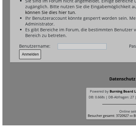
Sie sind im Forum nicht angemeldet. Einige Bereiche
zugänglich. Bitte nutzen Sie die Eingabemöglichkeit a
können Sie dies hier tun
.
Ihr Benutzeraccount könnte gesperrt worden sein. Me
Administrator.
Es gibt Bereiche im Forum, die bestimmten Benutzer 
Bereich zu betreten.
Benutzername:
Pas
Datenschutz
Powered by
Burning Board Li
DB: 0.668s | DB-Abfragen: 27 
Online sei
Besucher gesamt: 3720927 «» B