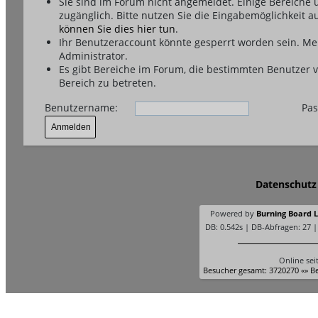
Sie sind im Forum nicht angemeldet. Einige Bereiche
zugänglich. Bitte nutzen Sie die Eingabemöglichkeit a
können Sie dies hier tun
.
Ihr Benutzeraccount könnte gesperrt worden sein. Me
Administrator.
Es gibt Bereiche im Forum, die bestimmten Benutzer 
Bereich zu betreten.
Benutzername:
Pas
Datenschutz
Powered by
Burning Board Li
DB: 0.542s | DB-Abfragen: 27 
Online sei
Besucher gesamt: 3720270 «» Be