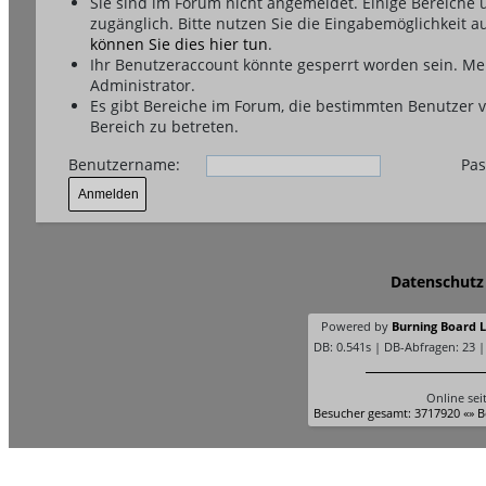
Sie sind im Forum nicht angemeldet. Einige Bereiche
zugänglich. Bitte nutzen Sie die Eingabemöglichkeit a
können Sie dies hier tun
.
Ihr Benutzeraccount könnte gesperrt worden sein. Me
Administrator.
Es gibt Bereiche im Forum, die bestimmten Benutzer 
Bereich zu betreten.
Benutzername:
Pas
Datenschutz
Powered by
Burning Board Li
DB: 0.541s | DB-Abfragen: 23 
Online sei
Besucher gesamt: 3717920 «» B