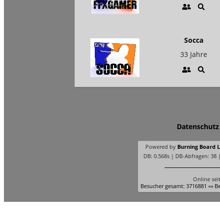
Socca
33 Jahre
Datenschutz
Powered by
Burning Board Li
DB: 0.568s | DB-Abfragen: 38 
Online sei
Besucher gesamt: 3716881 «» Be