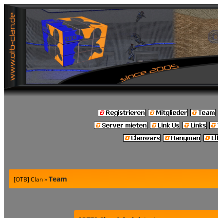
Team
[OTB] Clan
»