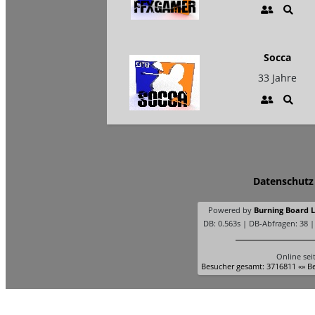
Socca
33 Jahre
Datenschutz
Powered by
Burning Board Li
DB: 0.563s | DB-Abfragen: 38 
Online sei
Besucher gesamt: 3716811 «» Be