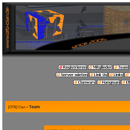
Team
[OTB] Clan
»