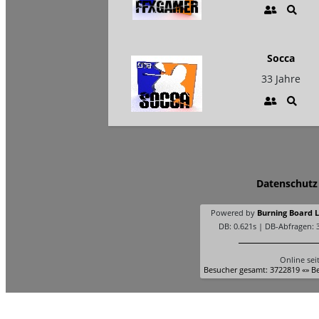
Socca
33 Jahre
Datenschutz
Powered by
Burning Board Li
DB: 0.621s | DB-Abfragen: 
Online sei
Besucher gesamt: 3722819 «» Be