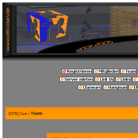
Team
[OTB] Clan
»