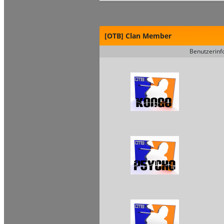
[OTB] Clan Member
Benutzerinf