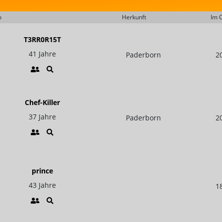
o
Herkunft
Im C
T3RR0R15T
41 Jahre
Paderborn
2
Chef-Killer
37 Jahre
Paderborn
2
prince
43 Jahre
1