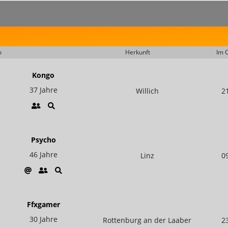
o
Herkunft
Im C
Kongo
37 Jahre
Willich
2
Psycho
46 Jahre
Linz
0
Ffxgamer
30 Jahre
Rottenburg an der Laaber
2