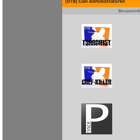
[OTB] Clan Administratoren
Benutzerinf