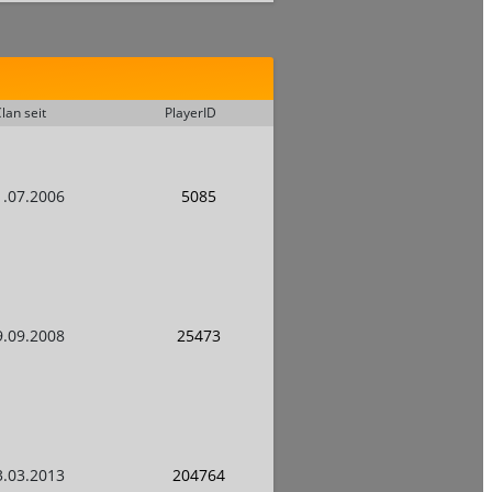
lan seit
PlayerID
1.07.2006
5085
9.09.2008
25473
3.03.2013
204764