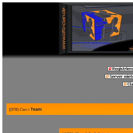
Team
[OTB] Clan
»