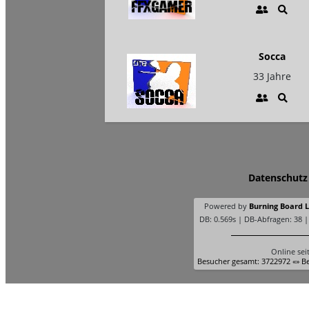
Socca
33 Jahre
Datenschutz
Powered by
Burning Board Li
DB: 0.569s | DB-Abfragen: 38 
Online sei
Besucher gesamt: 3722972 «» Be