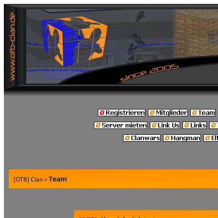
Team
[OTB] Clan
»