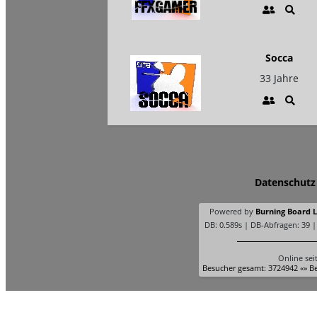
Socca
33 Jahre
Datenschutz
Powered by
Burning Board Li
DB: 0.589s | DB-Abfragen: 39 
Online sei
Besucher gesamt: 3724942 «» Be