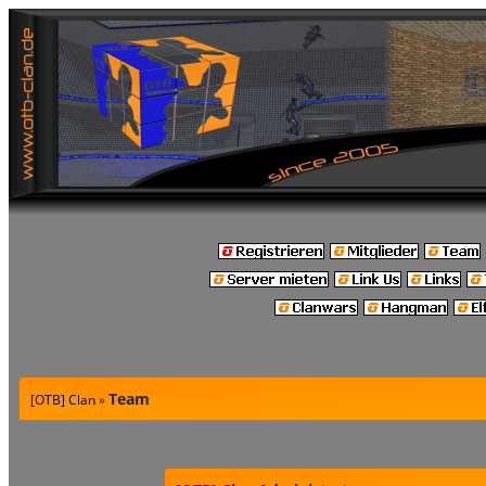
Team
[OTB] Clan
»