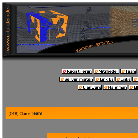
Team
[OTB] Clan
»