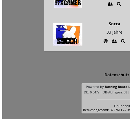
Socca
33 Jahre
Datenschutz
Powered by
Burning Board Li
DB: 0.547s | DB-Abfragen: 38 
Online sei
Besucher gesamt: 3727611 «» Be