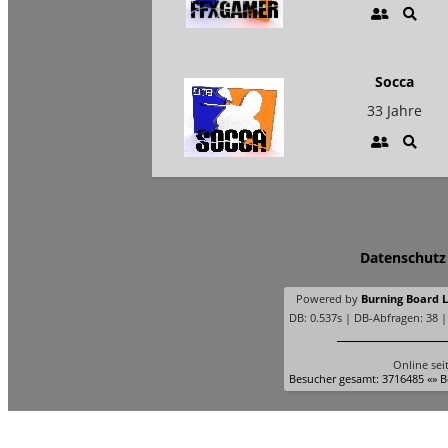
Socca
33 Jahre
Datenschutz
Powered by
Burning Board Li
DB: 0.537s | DB-Abfragen: 38 
Online sei
Besucher gesamt: 3716485 «» B