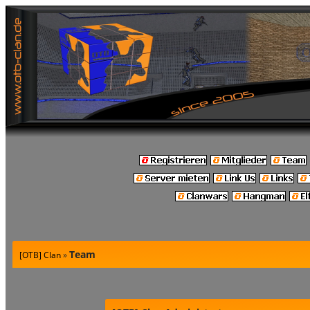
Team
[OTB] Clan
»