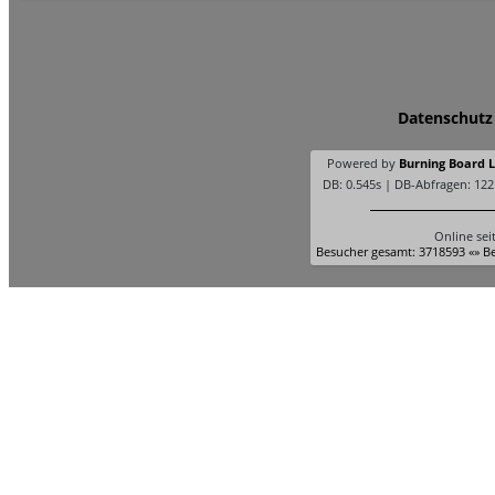
Datenschutz
Powered by
Burning Board Li
DB: 0.545s | DB-Abfragen: 122
Online sei
Besucher gesamt: 3718593 «» Be