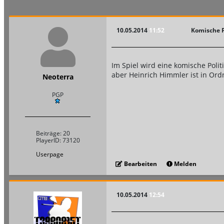
10.05.2014
11:52
Komische P
Im Spiel wird eine komische Poli
aber Heinrich Himmler ist in Ord
Neoterra
PGP
Beiträge: 20
PlayerID: 73120
Userpage
Bearbeiten
Melden
10.05.2014
12:54