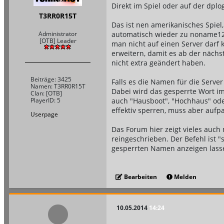
Direkt im Spiel oder auf der dplog
T3RR0R15T
Das ist nen amerikanisches Spiel,
automatisch wieder zu noname12
Administrator
[OTB] Leader
man nicht auf einen Server darf 
erweitern, damit es ab der nächs
nicht extra geändert haben.
Beiträge: 3425
Falls es die Namen für die Serve
Namen: T3RR0R15T
Dabei wird das gesperrte Wort i
Clan: [OTB]
auch "Hausboot", "Hochhaus" ode
PlayerID: 5
effektiv sperren, muss aber auf
Userpage
Das Forum hier zeigt vieles auch n
reingeschrieben. Der Befehl ist 
gesperrten Namen anzeigen lass
Bearbeiten
Melden
10.05.2014
14:24