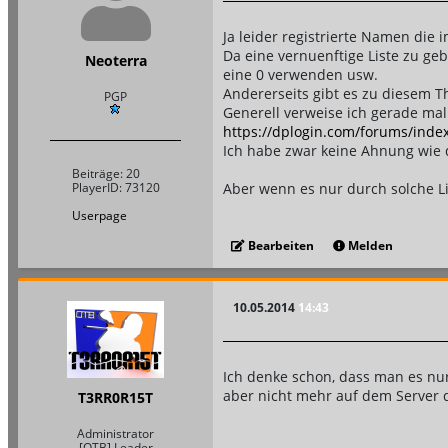
Ja leider registrierte Namen die 
Da eine vernuenftige Liste zu ge
Neoterra
eine 0 verwenden usw.
Andererseits gibt es zu diesem 
PGP
Generell verweise ich gerade mal 
https://dplogin.com/forums/inde
Ich habe zwar keine Ahnung wie 
Beiträge: 20
PlayerID: 73120
Aber wenn es nur durch solche Lis
Userpage
Bearbeiten
Melden
10.05.2014
14:43
Ich denke schon, dass man es nu
aber nicht mehr auf dem Server d
T3RR0R15T
Administrator
[OTB] Leader