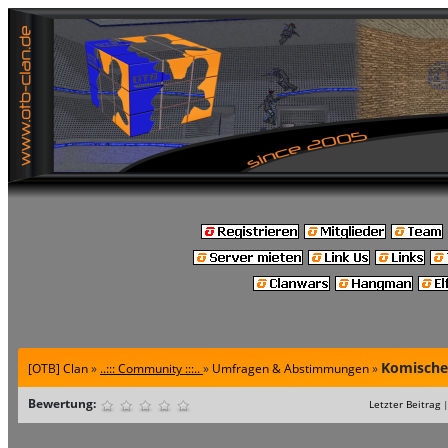
Komische 
[OTB] Clan
»
..::: Community :::..
»
Umfragen & Abstimmungen
»
Bewertung:
Letzter Beitrag