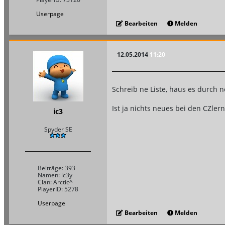
Userpage
Bearbeiten
Melden
12.05.2014
11:20
Schreib ne Liste, haus es durch n
Ist ja nichts neues bei den CZle
ic3
Spyder SE
Beiträge: 393
Namen: ic3y
Clan: Arctic^
PlayerID: 5278
Userpage
Bearbeiten
Melden