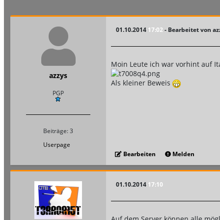
01.10.2014
17:02
- Bearbeitet von a
Moin Leute ich war vorhint auf 
azzys
Als kleiner Beweis
PGP
Beiträge: 3
Userpage
Bearbeiten
Melden
01.10.2014
17:10
Auf dem Server können alle mögl