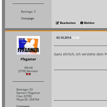
Beiträge: 3
Userpage
Bearbeiten
Melden
02.10.2014
16:48
Ganz ehrlich, Ich verstehe dein P
Ffxgamer
VM-68
[OTB] Member
Beiträge: 93
Namen: Ffxgamer
Clan: [OTB]
PlayerID: 204764
Userpage