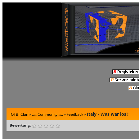
Italy - Was war los?
[OTB] Clan
»
..::: Community :::..
»
Feedback
»
Bewertung: