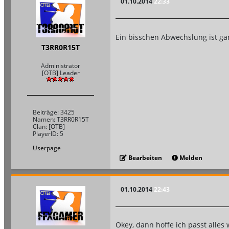
01.10.2014
22:33
Ein bisschen Abwechslung ist gar
T3RR0R15T
Administrator
[OTB] Leader
Beiträge: 3425
Namen: T3RR0R15T
Clan: [OTB]
PlayerID: 5
Userpage
Bearbeiten
Melden
01.10.2014
22:43
Okey, dann hoffe ich passt alles