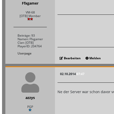
Ffxgamer
VM-68
[OTB] Member
Beiträge: 93
Namen: Ffxgamer
Clan: [OTB]
PlayerID: 204764
Userpage
Bearbeiten
Melden
02.10.2014
07:47
Ne der Server war schon davor v
azzys
PGP