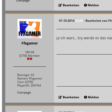
Userpage
Bearbeiten
Melden
01.10.2014
22:00
- Bearbeitet von F
Ja ich wars.. Sry werde es das n
Ffxgamer
VM-68
[OTB] Member
Beiträge: 93
Namen: Ffxgamer
Clan: [OTB]
PlayerID: 204764
Userpage
Bearbeiten
Melden