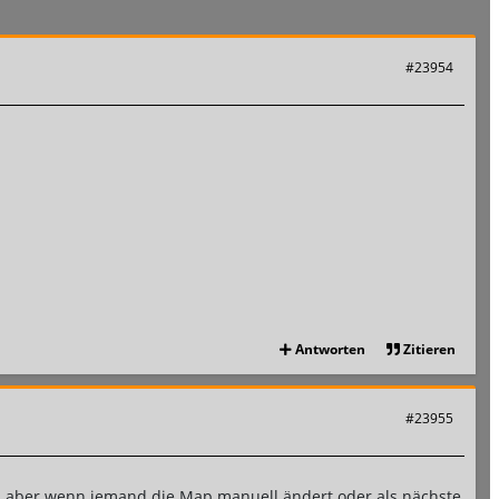
#23954
Antworten
Zitieren
#23955
y, aber wenn jemand die Map manuell ändert oder als nächste