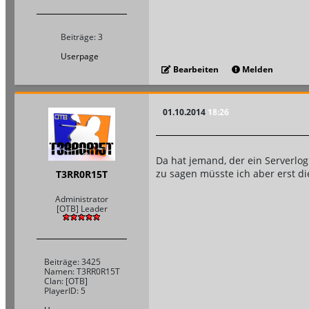
Beiträge: 3
Userpage
Bearbeiten
Melden
01.10.2014
18:26
Da hat jemand, der ein Serverlo
zu sagen müsste ich aber erst d
T3RR0R15T
Administrator
[OTB] Leader
Beiträge: 3425
Namen: T3RR0R15T
Clan: [OTB]
PlayerID: 5