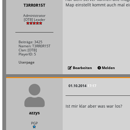
Map einstellt kommt auch mal ei
T3RR0R15T
Administrator
[OTB] Leader
Beiträge: 3425
Namen: T3RR0R15T
Clan: [OTB]
PlayerID: 5
Userpage
Bearbeiten
Melden
01.10.2014
17:17
Ist mir klar aber was war los?
azzys
PGP