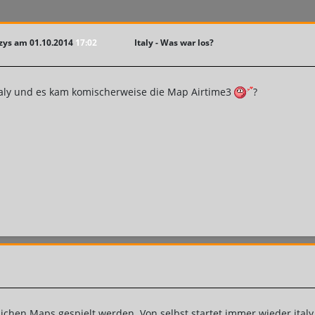
zzys am 01.10.2014
17:02
Italy - Was war los?
Italy und es kam komischerweise die Map Airtime3
?
ichen Maps gespielt werden. Von selbst startet immer wieder ital