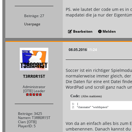
PS. wie lautet der code um es in
mapdatei die ja nur der Eigentüm
Beiträge: 27
Userpage
Bearbeiten
Melden
08.05.2016
11:24
Soccer ist ein richtiger Spielmod
normalerweise immer gleich, der
T3RR0R15T
Die Daten für eine ent Datei find
WordPad und scroll ganz nach unt
Administrator
[OTB] Leader
Code:
(Alles markieren)
1:
{
2:
"classname" "worldspawn"
Beiträge: 3425
Namen: T3RR0R15T
Clan: [OTB]
Von da an einfach alles bis zum 
PlayerID: 5
umbenennen. Danach kannst du di