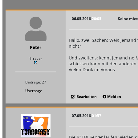
06.05.2016
20:05
Keine miet
Hallo, zwei Sachen: Weis jeman
nicht?
Peter
Und zweitens: kennt jemand ne M
Trracer
schiessen kann mit den anderen
Vielen Dank im Voraus
Beiträge: 27
Userpage
Bearbeiten
Melden
07.05.2016
01:57
Die [OTB] Server laufen wieder, d