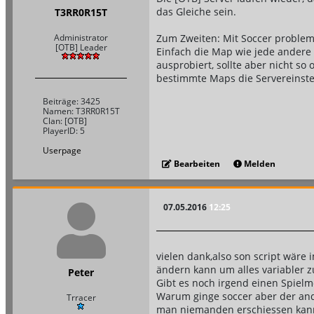
das Gleiche sein.
T3RR0R15T
Zum Zweiten: Mit Soccer probleml
Administrator
[OTB] Leader
Einfach die Map wie jede andere
ausprobiert, sollte aber nicht so
bestimmte Maps die Servereinste
Beiträge: 3425
Namen: T3RR0R15T
Clan: [OTB]
PlayerID: 5
Userpage
Bearbeiten
Melden
07.05.2016
12:25
vielen dank,also son script wäre
ändern kann um alles variabler 
Peter
Gibt es noch irgend einen Spielm
Warum ginge soccer aber der and
Trracer
man niemanden erschiessen kan