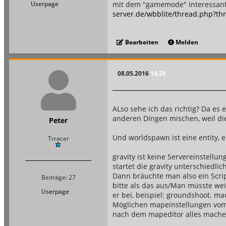
mit dem "gamemode" interessant. 
Userpage
server.de/wbblite/thread.php?th
Bearbeiten
Melden
08.05.2016
14:28
ALso sehe ich das richtig? Da es
anderen Dingen mischen, weil die
Peter
Und worldspawn ist eine entity, 
Trracer
gravity ist keine Servereinstel
startet die gravity unterschiedlich
Dann bräuchte man also ein Scrip
Beiträge: 27
bitte als das aus/Man müsste wei
Userpage
er bei, beispiel: groundshoot. ma
Möglichen mapeinstellungen vom
nach dem mapeditor alles mache