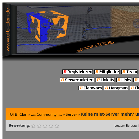
Keine miet-Server mehr? u
[OTB] Clan
»
..::: Community :::..
»
Server
»
Bewertung:
Letzter Beitrag