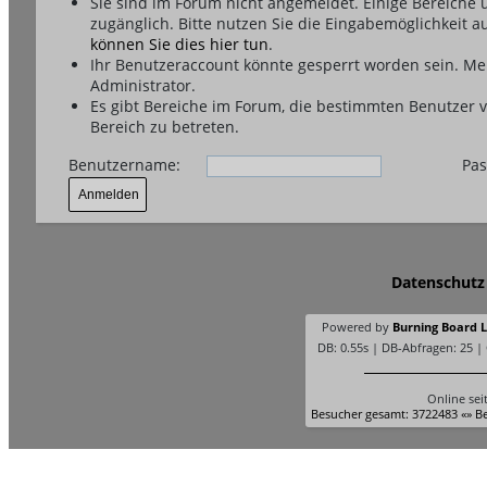
Sie sind im Forum nicht angemeldet. Einige Bereiche
zugänglich. Bitte nutzen Sie die Eingabemöglichkeit a
können Sie dies hier tun
.
Ihr Benutzeraccount könnte gesperrt worden sein. Me
Administrator.
Es gibt Bereiche im Forum, die bestimmten Benutzer 
Bereich zu betreten.
Benutzername:
Pas
Datenschutz
Powered by
Burning Board Li
DB: 0.55s | DB-Abfragen: 25 |
Online sei
Besucher gesamt: 3722483 «» Be