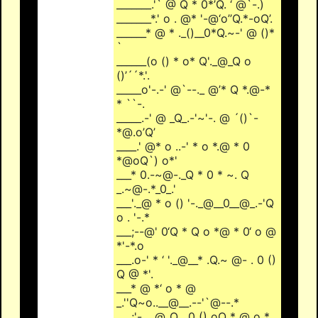
_______.'` @ Q * 0*’Q. ‘ @`-.)
_______*.' o . @* '-@‘o’’Q.*-oQ’.
______* @ * ._()__0*Q.~-' @ ()*
`
______(o () * o* Q'._@_Q o
()’´´*.'.
_____o'-.-' @`--._ @’* Q *.@-*
* ``-.
_____.-' @ _Q_.-'~'-. @ ´()`-
*@.o’Q’
____.' @* o ..-' * o *.@ * 0
*@oQ`) o*'
___* 0.-~@-._Q * 0 * ~. Q
_.~@-.*_0_.'
___'._@ * o () '-._@__0__@_.-'Q
o . '-.*
___;--@' 0‘Q * Q o *@ * 0‘ o @
*'-*.o
___.o-' * ‘ '._@__* .Q.~ @- . 0 ()
Q @ *'.
___* @ *‘ o * @
_.''Q~o..__@__.--'`@--.*
___;'-.__@_Q . 0 () oQ * @ o *