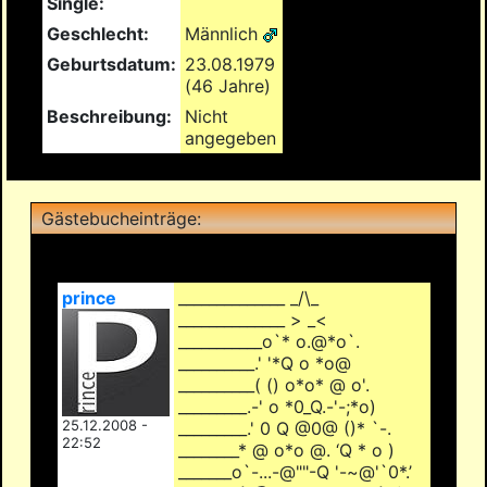
Single:
Geschlecht:
Männlich
Geburtsdatum:
23.08.1979
(46 Jahre)
Beschreibung:
Nicht
angegeben
Gästebucheinträge:
prince
______________ _/\_
______________ > _<
___________o`* o.@*o`.
__________.' '*Q o *o@
__________( () o*o* @ o'.
_________.-' o *0_Q.-'-;*o)
25.12.2008 -
_________.' 0 Q @0@ ()* `-.
22:52
________* @ o*o @. ‘Q * o )
_______o`-...-@""-Q '-~@'`0*.’