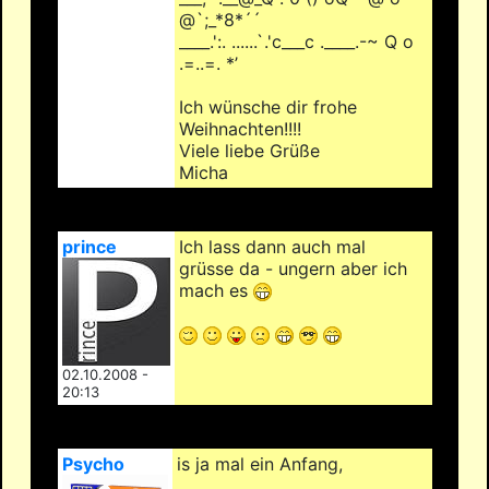
@`;_*8*´´
____.':. ......`.'c___c .____.-~ Q o
.=..=. *’
Ich wünsche dir frohe
Weihnachten!!!!
Viele liebe Grüße
Micha
prince
Ich lass dann auch mal
grüsse da - ungern aber ich
mach es
02.10.2008 -
20:13
Psycho
is ja mal ein Anfang,