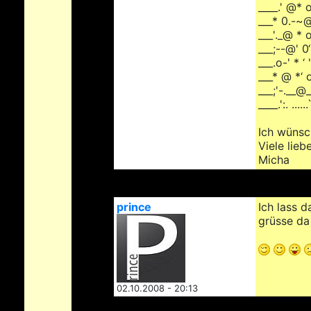
____.' @* 
___* 0.-~@
___'._@ * o
___;--@' 0
___.o-' * ‘
___* @ *‘ 
___;'-.__@
____.':. ...
Ich wünsch
Viele lieb
Micha
prince
Ich lass 
grüsse da
02.10.2008 - 20:13