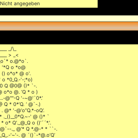
Nicht angegeben
___ _/\_
____ > _<
_o`* o.@*o`.
.' '*Q o *o@
( () o*o* @ o'.
' o *0_Q.-'-;*o)
' 0 Q @0@ ()* `-.
@ o*o @. ‘Q * o )
...-@""-Q '-~@'`0*.’
 @ Q * 0*’Q. ‘ @`-.)
o . @* '-@‘o’’Q.*-oQ’.
* ._()__0*Q.~-' @ ()* `
 * o* Q'._@_Q o ()’´´*.'.
' @`--._ @’* Q *.@-* * ``-.
 _Q_.-'~'-. @ ´()`-*@.o’Q’