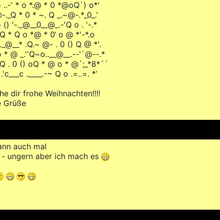
o ..-' * o *.@ * 0 *@oQ`) o*'
-._Q * 0 * ~. Q _.~@-.*_0_.'
 () '-._@__0__@_.-'Q o . '-.*
‘Q * Q o *@ * 0‘ o @ *'-*.o
 '._@__* .Q.~ @- . 0 () Q @ *'.
o * @ _.''Q~o..__@__.--'`@--.*
_Q . 0 () oQ * @ o * @`;_*8*´´
...`.'c___c .____.-~ Q o .=..=. *’
e dir frohe Weihnachten!!!!
e Grüße
dann auch mal
 - ungern aber ich mach es