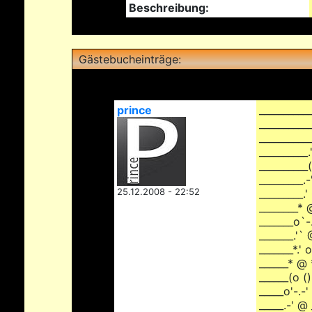
Beschreibung:
Gästebucheinträge:
prince
___________
__________
__________
__________
__________
_________.-
25.12.2008 - 22:52
_________.
________* 
_______o`-
_______.'`
_______*.' 
______* @ 
______(o ()
_____o'-.-
_____.-' @