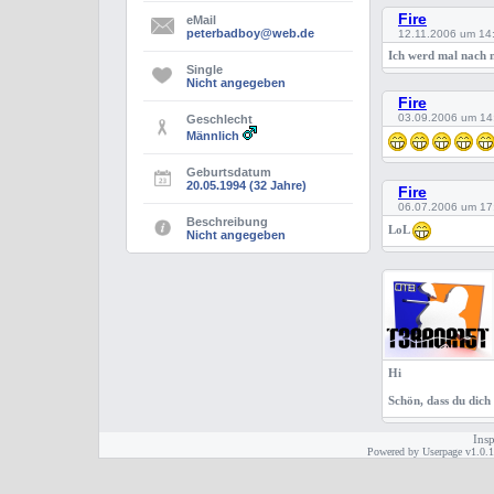
Fire
eMail
peterbadboy@web.de
12.11.2006 um 14
Ich werd mal nach n
Single
Nicht angegeben
Fire
03.09.2006 um 14
Geschlecht
Männlich
Geburtsdatum
20.05.1994 (32 Jahre)
Fire
06.07.2006 um 17
Beschreibung
LoL
Nicht angegeben
Hi
Schön, dass du dic
Insp
Powered by Userpage v1.0.1