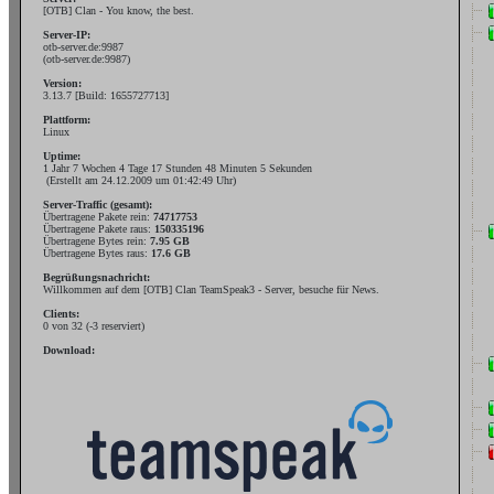
[OTB] Clan - You know, the best.
Server-IP:
otb-server.de:9987
(otb-server.de:9987)
Version:
3.13.7 [Build: 1655727713]
Plattform:
Linux
Uptime:
1 Jahr 7 Wochen 4 Tage 17 Stunden 48 Minuten 5 Sekunden
(Erstellt am 24.12.2009 um 01:42:49 Uhr)
Server-Traffic (gesamt):
Übertragene Pakete rein:
74717753
Übertragene Pakete raus:
150335196
Übertragene Bytes rein:
7.95 GB
Übertragene Bytes raus:
17.6 GB
Begrüßungsnachricht:
Willkommen auf dem [OTB] Clan TeamSpeak3 - Server, besuche
für News.
Clients:
0 von 32 (-3 reserviert)
Download: