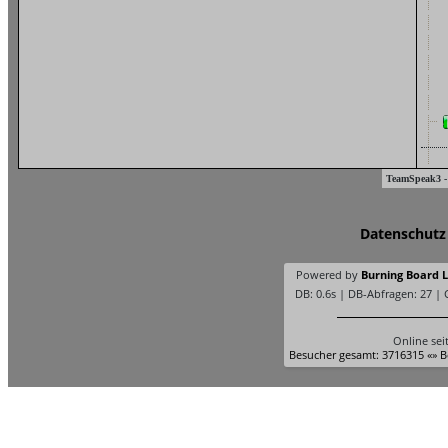
TeamSpeak3 -
Datenschutz
Powered by
Burning Board Li
DB: 0.6s | DB-Abfragen: 27 |
Online sei
Besucher gesamt: 3716315 «» B