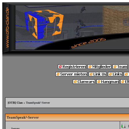
[OTB] Clan
» TeamSpeak³-Server
TeamSpeak³-Server
Server: