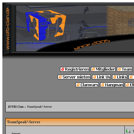
[OTB] Clan
» TeamSpeak³-Server
TeamSpeak³-Server
Server: