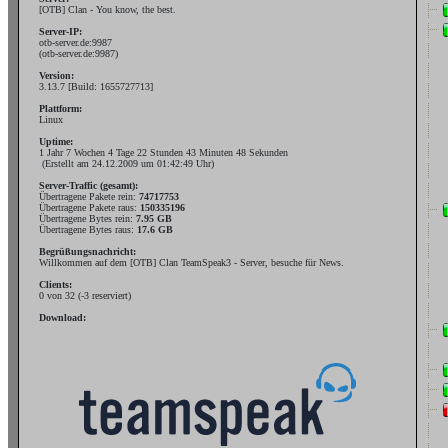
[OTB] Clan - You know, the best.
Server-IP:
otb-server.de:9987
(otb-server.de:9987)
Version:
3.13.7 [Build: 1655727713]
Plattform:
Linux
Uptime:
1 Jahr 7 Wochen 4 Tage 22 Stunden 43 Minuten 48 Sekunden
(Erstellt am 24.12.2009 um 01:42:49 Uhr)
Server-Traffic (gesamt):
Übertragene Pakete rein:
74717753
Übertragene Pakete raus:
150335196
Übertragene Bytes rein:
7.95 GB
Übertragene Bytes raus:
17.6 GB
Begrüßungsnachricht:
Willkommen auf dem [OTB] Clan TeamSpeak3 - Server, besuche
für News.
Clients:
0 von 32 (-3 reserviert)
Download: