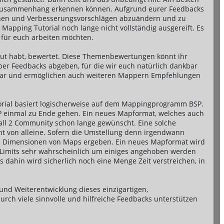
en Zusammenhang erkennen können. Aufgrund eurer Feedbacks
hen und Verbesserungsvorschlägen abzuändern und zu
 Mapping Tutorial noch lange nicht vollständig ausgereift. Es
 für euch arbeiten möchten.
haut habt, bewertet. Diese Themenbewertungen könnt ihr
r Feedbacks abgeben, für die wir euch natürlich dankbar
htbar und ermöglichen auch weiteren Mappern Empfehlungen
torial basiert logischerweise auf dem Mappingprogramm BSP.
SP einmal zu Ende gehen. Ein neues Mapformat, welches auch
all 2 Community schon lange gewünscht. Eine solche
cht von alleine. Sofern die Umstellung denn irgendwann
nd Dimensionen von Maps ergeben. Ein neues Mapformat wird
le Limits sehr wahrscheinlich um einiges angehoben werden
 dahin wird sicherlich noch eine Menge Zeit verstreichen, in
und Weiterentwicklung dieses einzigartigen,
rch viele sinnvolle und hilfreiche Feedbacks unterstützen