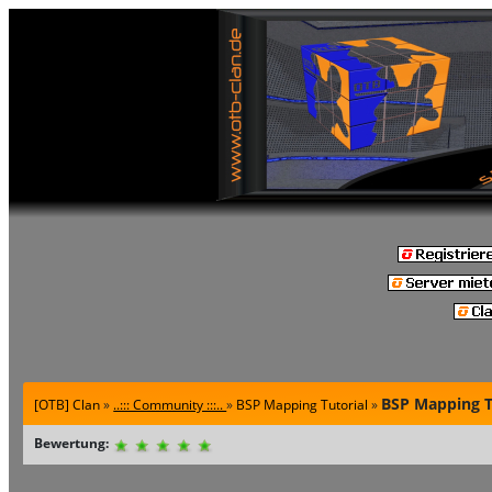
BSP Mapping T
[OTB] Clan
»
..::: Community :::..
»
BSP Mapping Tutorial
»
Bewertung: