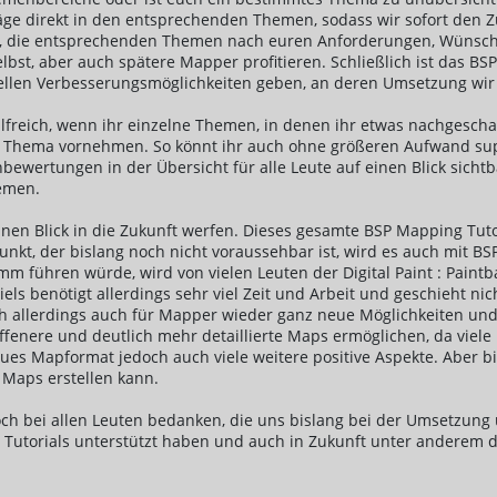
läge direkt in den entsprechenden Themen, sodass wir sofort d
n, die entsprechenden Themen nach euren Anforderungen, Wünsc
lbst, aber auch spätere Mapper profitieren. Schließlich ist das BSP
Stellen Verbesserungsmöglichkeiten geben, an deren Umsetzung wir
hilfreich, wenn ihr einzelne Themen, in denen ihr etwas nachgesc
n Thema vornehmen. So könnt ihr auch ohne größeren Aufwand supe
bewertungen in der Übersicht für alle Leute auf einen Blick sic
emen.
nen Blick in die Zukunft werfen. Dieses gesamte BSP Mapping Tu
nkt, der bislang noch nicht voraussehbar ist, wird es auch mit B
führen würde, wird von vielen Leuten der Digital Paint : Paintb
ls benötigt allerdings sehr viel Zeit und Arbeit und geschieht ni
ich allerdings auch für Mapper wieder ganz neue Möglichkeiten u
 offenere und deutlich mehr detaillierte Maps ermöglichen, da vie
es Mapformat jedoch auch viele weitere positive Aspekte. Aber bis
 Maps erstellen kann.
h bei allen Leuten bedanken, die uns bislang bei der Umsetzung 
utorials unterstützt haben und auch in Zukunft unter anderem du