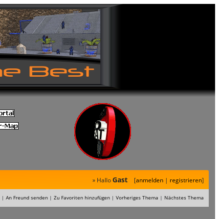
Gast
» Hallo
[
anmelden
|
registrieren
]
|
An Freund senden
|
Zu Favoriten hinzufügen
|
Vorheriges Thema
|
Nächstes Thema