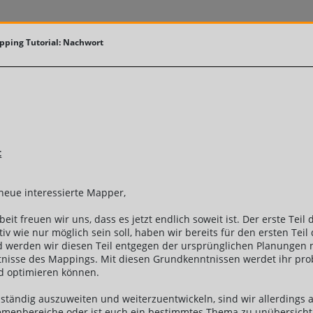
ping Tutorial: Nachwort
t
neue interessierte Mapper,
it freuen wir uns, dass es jetzt endlich soweit ist. Der erste Teil 
iv wie nur möglich sein soll, haben wir bereits für den ersten Tei
erden wir diesen Teil entgegen der ursprünglichen Planungen nu
nisse des Mappings. Mit diesen Grundkenntnissen werdet ihr prob
d optimieren können.
ständig auszuweiten und weiterzuentwickeln, sind wir allerdings a
Themenbereiche oder ist euch ein bestimmtes Thema zu unübersichtl