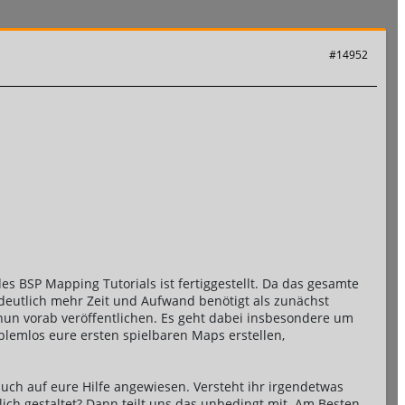
#14952
des BSP Mapping Tutorials ist fertiggestellt. Da das gesamte
l deutlich mehr Zeit und Aufwand benötigt als zunächst
n vorab veröffentlichen. Es geht dabei insbesondere um
lemlos eure ersten spielbaren Maps erstellen,
uch auf eure Hilfe angewiesen. Versteht ihr irgendetwas
ich gestaltet? Dann teilt uns das unbedingt mit. Am Besten