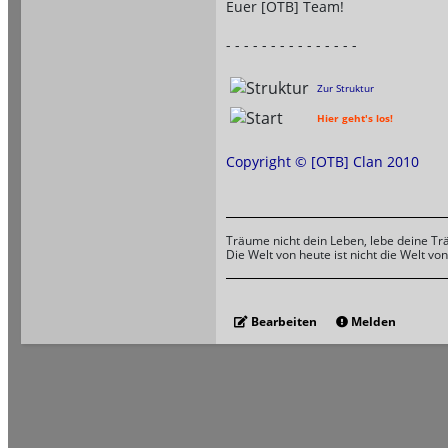
Euer [OTB] Team!
- - - - - - - - - - - - - - -
Zur Struktur
Hier geht's los!
Copyright ©
[OTB] Clan
2010
Träume nicht dein Leben, lebe deine T
Die Welt von heute ist nicht die Welt vo
Bearbeiten
Melden