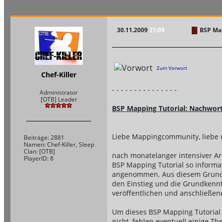
30.11.2009
21:09
BSP Map
Zum Vorwort
Chef-Killer
- - - - - - - - - - - - - - -
Administrator
[OTB] Leader
BSP Mapping Tutorial: Nachwor
Liebe Mappingcommunity, liebe 
Beiträge: 2881
Namen: Chef-Killer, Sleep
Clan: [OTB]
nach monatelanger intensiver Arbe
PlayerID: 8
BSP Mapping Tutorial so informat
angenommen. Aus diesem Grund w
den Einstieg und die Grundkennt
veröffentlichen und anschließen
Um dieses BSP Mapping Tutorial 
nicht, fehlen eventuell einige 